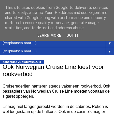
This site uses cookies from Google to deliver its services
Cruise en Ferry Nieuws
and to analyze traffic. Your IP address and user-agent are
shared with Google along with performance and security
metrics to ensure quality of service, generate usage
Nieuws over cruises en ferries en acties van de cruise
statistics, and to detect and address abuse.
maatschappijen / rederijen / aanbieders
LEARN MORE
GOT IT
▼
▼
donderdag 25 augustus 2011
Ook Norwegian Cruise Line kiest voor
rookverbod
Cruiserederijen hanteren steeds vaker een rookverbod. Ook
passagiers van Norwegian Cruise Line moeten voortaan de
sigaret opbergen.
Er mag niet langer gerookt worden in de cabines. Roken is
wel toegestaan op de balkons. Ook in de casino's mag er