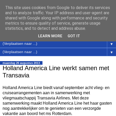
This site uses cookies from Google to deliver its services
Cruise en Ferry Nieuws
and to analyze traffic. Your IP address and user-agent are
shared with Google along with performance and security
metrics to ensure quality of service, generate usage
Nieuws over cruises en ferries en acties van de cruise
statistics, and to detect and address abuse.
maatschappijen / rederijen / aanbieders
LEARN MORE
GOT IT
▼
▼
maandag 26 augustus 2013
Holland America Line werkt samen met
Transavia
Holland America Line biedt vanaf september acht vlieg- en
cruisearrangementen aan in samenwerking met
vliegmaatschappij Transavia Airlines. Met deze
samenwerking maakt Holland America Line het haar gasten
nog aantrekkelijker om te genieten van een verzorgde
vakantie aan boord het ms Rotterdam.