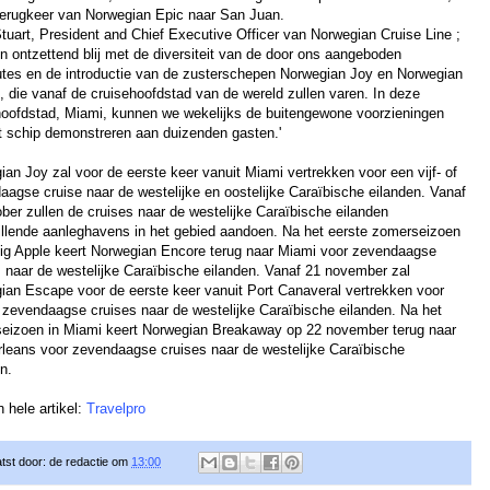
terugkeer van Norwegian Epic naar San Juan.
tuart, President and Chief Executive Officer van Norwegian Cruise Line ;
n ontzettend blij met de diversiteit van de door ons aangeboden
utes en de introductie van de zusterschepen Norwegian Joy en Norwegian
, die vanaf de cruisehoofdstad van de wereld zullen varen. In deze
hoofdstad, Miami, kunnen we wekelijks de buitengewone voorzieningen
t schip demonstreren aan duizenden gasten.'
an Joy zal voor de eerste keer vanuit Miami vertrekken voor een vijf- of
aagse cruise naar de westelijke en oostelijke Caraïbische eilanden. Vanaf
ber zullen de cruises naar de westelijke Caraïbische eilanden
illende aanleghavens in het gebied aandoen. Na het eerste zomerseizoen
Big Apple keert Norwegian Encore terug naar Miami voor zevendaagse
s naar de westelijke Caraïbische eilanden. Vanaf 21 november zal
ian Escape voor de eerste keer vanuit Port Canaveral vertrekken voor
n zevendaagse cruises naar de westelijke Caraïbische eilanden. Na het
eizoen in Miami keert Norwegian Breakaway op 22 november terug naar
leans voor zevendaagse cruises naar de westelijke Caraïbische
en.
 hele artikel:
Travelpro
tst door:
de redactie
om
13:00