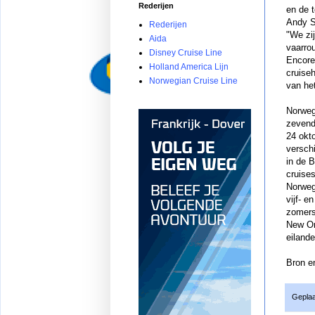
Rederijen
en de 
Andy S
Rederijen
"We zij
Aida
vaarro
Disney Cruise Line
Encore
Holland America Lijn
cruise
Norwegian Cruise Line
van he
Norwegi
zevend
24 okto
versch
in de 
cruise
Norweg
vijf- e
zomers
New Or
eiland
Bron en
Geplaa