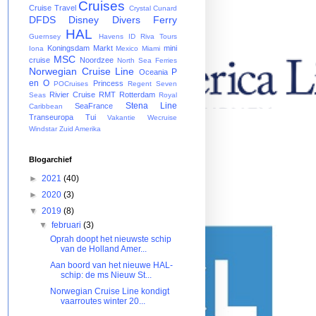
Cruises
Cruise Travel
Crystal
Cunard
DFDS
Disney
Divers
Ferry
HAL
Guernsey
Havens
ID Riva Tours
Koningsdam
Markt
mini
Iona
Mexico
Miami
MSC
cruise
Noordzee
North Sea Ferries
Norwegian Cruise Line
P
Oceania
en O
Princess
POCruises
Regent Seven
Rivier Cruise
RMT
Rotterdam
Seas
Royal
Stena Line
SeaFrance
Caribbean
Transeuropa
Tui
Vakantie
Wecruise
Windstar
Zuid Amerika
Blogarchief
►
2021
(40)
►
2020
(3)
▼
2019
(8)
▼
februari
(3)
Oprah doopt het nieuwste schip
van de Holland Amer...
Aan boord van het nieuwe HAL-
schip: de ms Nieuw St...
Norwegian Cruise Line kondigt
vaarroutes winter 20...