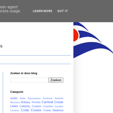
 user-agent
nerate usage
LEARN MORE
GOT IT
rs
Zoeken in deze blog
Categorie
acties
Aida
Aquavarius
Armonia
Awards
Carnival Cruise
Brittany Ferries
Beurzen
Lines
Celebrity Cruises
Cobelfret
Condor
Costa Cruises
Costa Diadema
Corsica