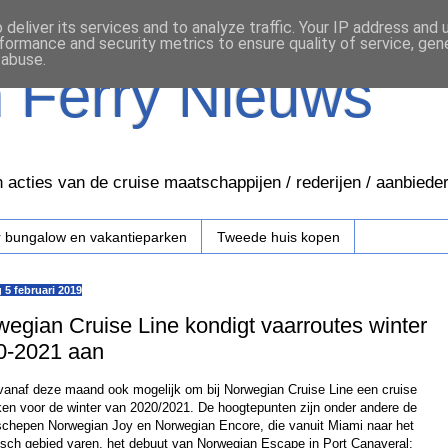
deliver its services and to analyze traffic. Your IP address and
formance and security metrics to ensure quality of service, ge
 abuse.
n Ferry Nieuws
 acties van de cruise maatschappijen / rederijen / aanbiede
 bungalow en vakantieparken
Tweede huis kopen
 5 februari 2019
egian Cruise Line kondigt vaarroutes winter
0-2021 aan
 vanaf deze maand ook mogelijk om bij Norwegian Cruise Line een cruise
ken voor de winter van 2020/2021. De hoogtepunten zijn onder andere de
schepen Norwegian Joy en Norwegian Encore, die vanuit Miami naar het
isch gebied varen, het debuut van Norwegian Escape in Port Canaveral;