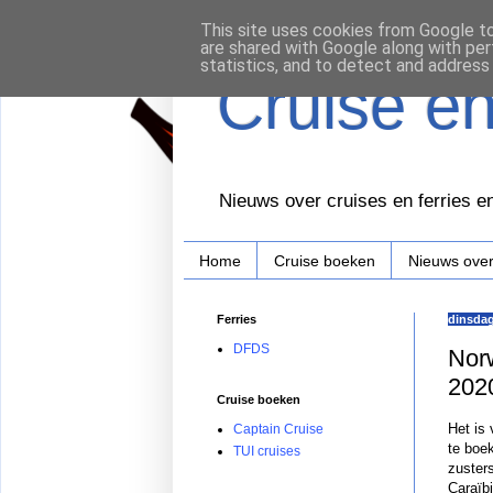
This site uses cookies from Google to 
are shared with Google along with per
statistics, and to detect and address
Cruise e
Nieuws over cruises en ferries en
Home
Cruise boeken
Nieuws over
Ferries
dinsdag
DFDS
Norw
202
Cruise boeken
Het is
Captain Cruise
te boe
TUI cruises
zuster
Caraïb