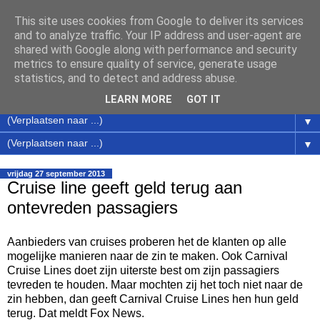
This site uses cookies from Google to deliver its services
Cruise en Ferry Nieuws
and to analyze traffic. Your IP address and user-agent are
shared with Google along with performance and security
metrics to ensure quality of service, generate usage
Nieuws over cruises en ferries en acties van de cruise
statistics, and to detect and address abuse.
maatschappijen / rederijen / aanbieders
LEARN MORE
GOT IT
▼
▼
vrijdag 27 september 2013
Cruise line geeft geld terug aan
ontevreden passagiers
Aanbieders van cruises proberen het de klanten op alle
mogelijke manieren naar de zin te maken. Ook Carnival
Cruise Lines doet zijn uiterste best om zijn passagiers
tevreden te houden. Maar mochten zij het toch niet naar de
zin hebben, dan geeft Carnival Cruise Lines hen hun geld
terug. Dat meldt Fox News.